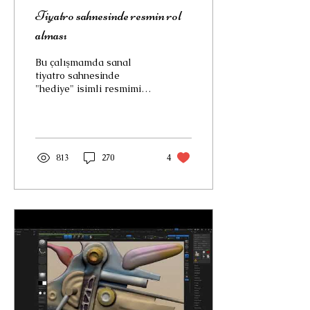
Tiyatro sahnesinde resmin rol
alması
Bu çalışmamda sanal
tiyatro sahnesinde
"hediye" isimli resmimi
oluşturan elemanları
hareketlendirerek
sahnede rol almalarını
deniyorum.
813
270
4