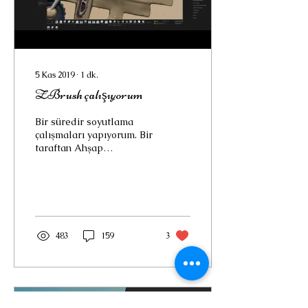
5 Kas 2019
∙
1
dk.
ZBrush çalışıyorum
Bir süredir soyutlama
çalışmaları yapıyorum. Bir
taraftan Ahşap
atölyemde Rölyef panolar
hazırlarken bir taraftan
da 3D programlarda...
483
159
3