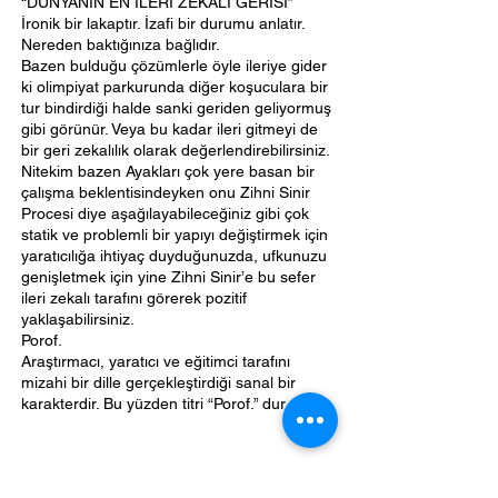
“DÜNYANIN EN İLERİ ZEKALI GERİSİ”
İronik bir lakaptır. İzafi bir durumu anlatır.
Nereden baktığınıza bağlıdır.
Bazen bulduğu çözümlerle öyle ileriye gider
ki olimpiyat parkurunda diğer koşuculara bir
tur bindirdiği halde sanki geriden geliyormuş
gibi görünür. Veya bu kadar ileri gitmeyi de
bir geri zekalılık olarak değerlendirebilirsiniz.
Nitekim bazen Ayakları çok yere basan bir
çalışma beklentisindeyken onu Zihni Sinir
Procesi diye aşağılayabileceğiniz gibi çok
statik ve problemli bir yapıyı değiştirmek için
yaratıcılığa ihtiyaç duyduğunuzda, ufkunuzu
genişletmek için yine Zihni Sinir’e bu sefer
ileri zekalı tarafını görerek pozitif
yaklaşabilirsiniz.
Porof.
Araştırmacı, yaratıcı ve eğitimci tarafını
mizahi bir dille gerçekleştirdiği sanal bir
karakterdir. Bu yüzden titri “Porof.” dur.