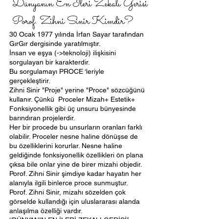
Dünyanın En İleri Zekalı Gerisi
Porof. Zihni Sinir Kimdir?
30 Ocak 1977 yılında İrfan Sayar tarafından
GırGır dergisinde yaratılmıştır.
İnsan ve eşya (->teknoloji) ilişkisini
sorgulayan bir karakterdir.
Bu sorgulamayı PROCE ‘leriyle
gerçekleştirir.
Zihni Sinir "Proje" yerine "Proce" sözcüğünü
kullanır. Çünkü Proceler Mizah+ Estetik+
Fonksiyonellik gibi üç unsuru bünyesinde
barındıran projelerdir.
Her bir procede bu unsurların oranları farklı
olabilir. Proceler nesne haline dönüşse de
bu özelliklerini korurlar. Nesne haline
geldiğinde fonksiyonellik özellikleri ön plana
çıksa bile onlar yine de birer mizahi objedir.
Porof. Zihni Sinir şimdiye kadar hayatın her
alanıyla ilgili binlerce proce sunmuştur.
Porof. Zihni Sinir, mizahı sözelden çok
görselde kullandığı için uluslararası alanda
anlaşılma özelliği vardır.