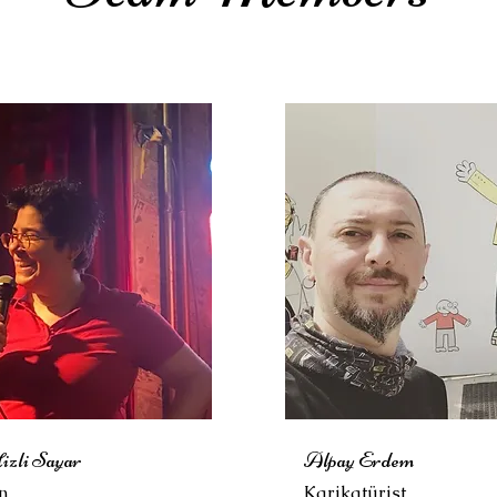
izli Sayar
Alpay Erdem
n
Karikatürist