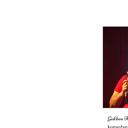
Gokben H
komedye