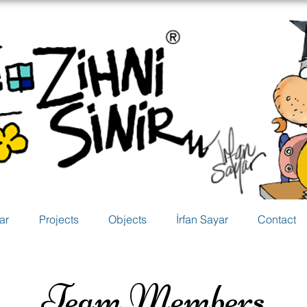
ar
Projects
Objects
İrfan Sayar
Contact
Team Members