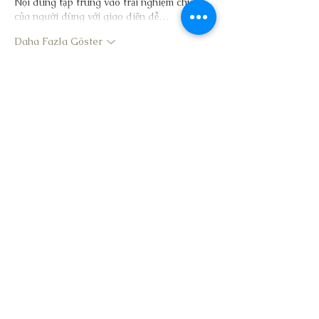
Nội dung tập trung vào trải nghiệm chung 
của người dùng với giao diện dễ…
Daha Fazla Göster
Beğen
Yanıtla
ngo ngan thi
3 gün önce
Sau khi thấy một vài người chia sẻ, mình 
cũng vào 
S8 
xem qua để tham khảo cách 
họ làm giao diện và phân chia chuyên 
mục. Cảm nhận ban đầu là trang web trình 
bày rất mạch lạc, bố cục cân đối và chia khu 
vực rõ ràng nên nhìn rất thoáng mắt. 
Thanh điều hướng cũng được làm trực 
quan, hiển thị đủ danh mục nên việc thao 
tác hay chuyển đổi giữa các phần nội dung 
cực…
Daha Fazla Göster