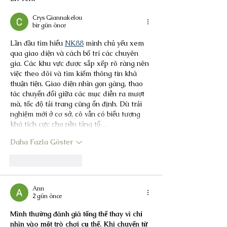
Crys Giannakelou
bir gün önce
Lần đầu tìm hiểu 
NK88
 mình chủ yếu xem 
qua giao diện và cách bố trí các chuyên 
gia. Các khu vực được sắp xếp rõ ràng nên 
việc theo dõi và tìm kiếm thông tin khá 
thuận tiện. Giao diện nhìn gọn gàng, thao 
tác chuyển đổi giữa các mục diễn ra mượt 
mà, tốc độ tải trang cũng ổn định. Dù trải 
nghiệm mới ở cơ sở, cô vẫn có biểu tượng 
khá tích cực cho nền tảng tổ…
Daha Fazla Göster
Beğen
Yanıtla
Ann
2 gün önce
Mình thường đánh giá tổng thể thay vì chỉ 
nhìn vào một trò chơi cụ thể. Khi chuyển từ 