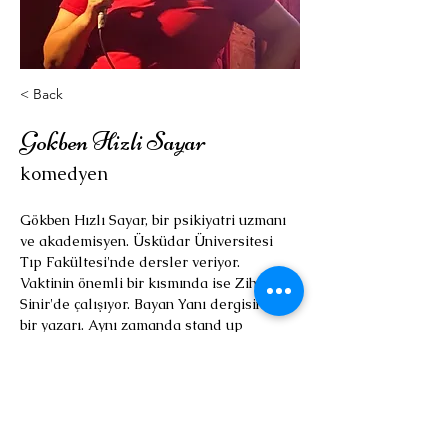
< Back
Gokben Hizli Sayar
komedyen
Gökben Hızlı Sayar, bir psikiyatri uzmanı 
ve akademisyen. Üsküdar Üniversitesi 
Tıp Fakültesi'nde dersler veriyor. 
Vaktinin önemli bir kısmında ise Zihni 
Sinir'de çalışıyor. Bayan Yanı dergisinin 
bir yazarı. Aynı zamanda stand up 
gösterileri yapıyor. 
İletişim
E-posta: drhizlisayar@gmail.com
Instagram: 
@gokbenhizlisayar
Twitter: 
@hizlisayar