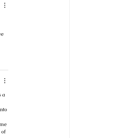
 
ve 
s a 
 
nto 
ome 
 of 