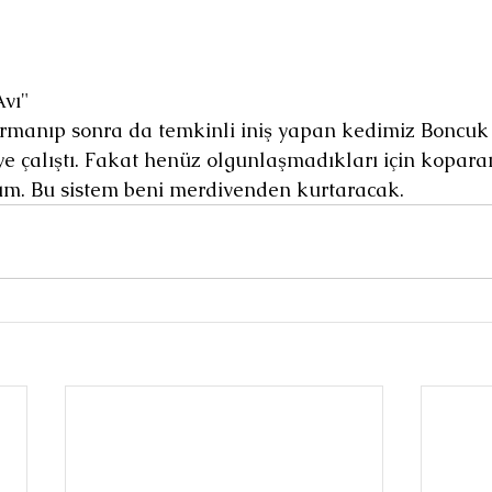
vı" 
rmanıp sonra da temkinli iniş yapan kedimiz Boncuk ş
ye çalıştı. Fakat henüz olgunlaşmadıkları için kopara
m. Bu sistem beni merdivenden kurtaracak.