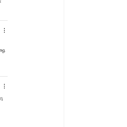
.
ng. 
ì 