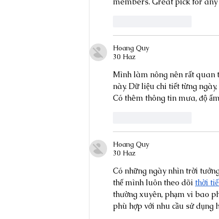
members. Great pick for any 
Beğen
Yanıtla
Hoang Quy
30 Haz
Mình làm nông nên rất quan tâm
này. Dữ liệu chi tiết từng ngà
Có thêm thông tin mưa, độ ẩm 
Beğen
Yanıtla
Hoang Quy
30 Haz
Có những ngày nhìn trời tưởn
thế mình luôn theo dõi 
thời ti
thường xuyên, phạm vi bao phủ
phù hợp với nhu cầu sử dụng 