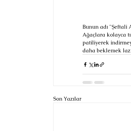
Bunun adı "Şeftali A
Ağaçlara kolayca tı
patiliyerek indirme
daha beklemek lazı
Son Yazılar