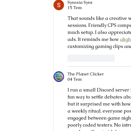
Synoxia Synx
15 Tem
That sounds like a creative
sessions. Friendly CPS compe
much setup. I also appreciate
ads. It reminds me how 
aligh
customizing gaming clips and
Beğen
Yanıtla
The Planet Clicker
04 Tem
I run a small Discord serve
fun way to settle debates abo
but it surprised me with how 
a weekly ritual, everyone pos
engaged between game nights.
poorly coded testers. No intr