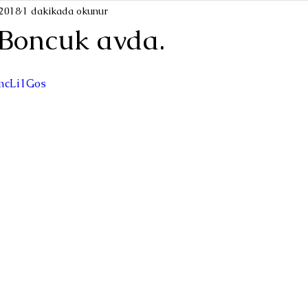
2018
1 dakikada okunur
Boncuk avda.
dmcLi1Gos