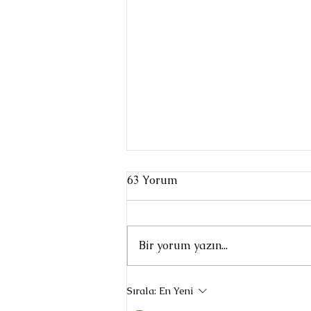
63 Yorum
Bir yorum yazın...
Tiyatro sahnesinde resmin
Sırala:
En Yeni
rol alması