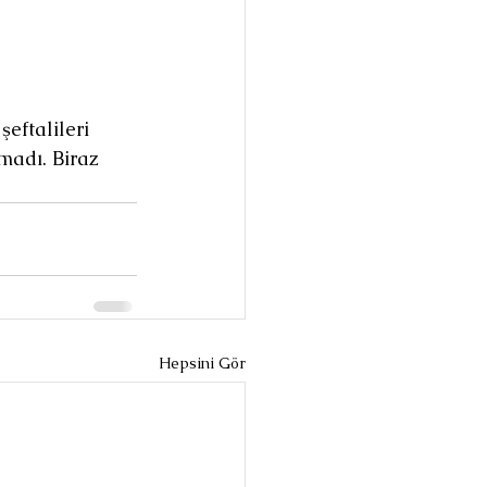
eftalileri 
madı. Biraz 
Hepsini Gör