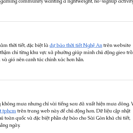
gaming community wanting a lightweight, no-signup activity
 thời tiết, đặc biệt là 
dự báo thời tiết Nghệ An
 trên website 
y, thậm chí từng khu vực xã phường giúp mình chủ động gieo trồ
và gió nên canh tác chính xác hơn hẳn.
g không mưa nhưng chỉ vài tiếng sau đã xuất hiện mưa dông. V
ết tphcm
 trên trang web này để chủ động hơn. Dữ liệu cập nhật 
 toàn quốc và đặc biệt phần dự báo cho Sài Gòn khá chi tiết, 
hằng ngày.